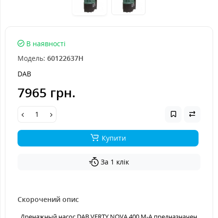
В наявності
Модель:
60122637H
DAB
7965 грн.
Купити
За 1 клік
Скорочений опис
Дренажный насос DAB VERTY NOVA 400 М-А предназначен