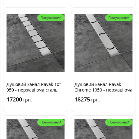
Популярний
Популярний
Душовий канал Ravak 10°
Душовий канал Ravak
950 - нержавіюча сталь
Chrome 1050 - нержавіюча
сталь
17200
18275
грн.
грн.
Популярний
Популярний