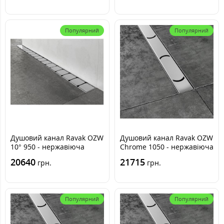
Популярний
Популярний
Душовий канал Ravak OZW
Душовий канал Ravak OZW
10° 950 - нержавіюча
Chrome 1050 - нержавіюча
сталь
сталь
20640
21715
грн.
грн.
Популярний
Популярний